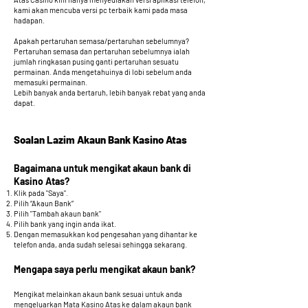
kami akan mencuba versi pc terbaik kami pada masa
hadapan.
Apakah pertaruhan semasa/pertaruhan sebelumnya?
Pertaruhan semasa dan pertaruhan sebelumnya ialah
jumlah ringkasan pusing ganti pertaruhan sesuatu
permainan. Anda mengetahuinya di lobi sebelum anda
memasuki permainan.
Lebih banyak anda bertaruh, lebih banyak rebat yang anda
dapat.
Soalan Lazim Akaun Bank Kasino Atas
Bagaimana untuk mengikat akaun bank di
Kasino Atas?
Klik pada "Saya".
Pilih “Akaun Bank”
Pilih "Tambah akaun bank"
Pilih bank yang ingin anda ikat.
Dengan memasukkan kod pengesahan yang dihantar ke
telefon anda, anda sudah selesai sehingga sekarang.
Mengapa saya perlu mengikat akaun bank?
Mengikat melainkan akaun bank sesuai untuk anda
mengeluarkan Mata Kasino Atas ke dalam akaun bank