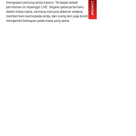
mengepam jantung lantai kasino. Terdapat sebab
permainan ini dipanggil LIVE. Segala-galanya berlaku
dalam masa nyata, seorang manusia sebenar sedang
memberikan kad kepada anda, dan orang lain juga boleh
mengambil bahagian pada masa yang sama.
Soalan Lazim Tambah Nilai/Pengeluaran
Kasino Atas
Bagaimana Nak Tambah Nilai/Mengeluarkan?
1. Atas Segera dan Pindahan Bank.
Lawati: Top-up-withdraw Kasino Atas
2. Pengeluaran Kasino Atas
Lawati: Tutorial Pengeluaran Kasino Atas
Mengapa Tambah Nilai saya tidak boleh
diluluskan?
Tambah Nilai akan ditolak berdasarkan sebab berikut:
Resit tidak cukup jelas.
Tiada masa/tarikh/jumlah pindahan/akaun bank
ditunjukkan di atas.
Rujukan penerima adalah tidak sah. (Seperti: beli barang,
saham, jualan...yang akan disyaki atas tindakan jenayah)