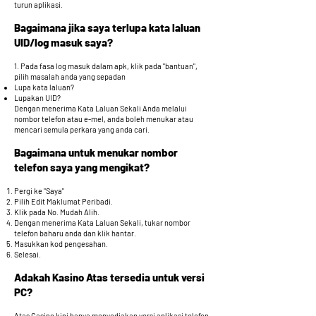
turun aplikasi.
Bagaimana jika saya terlupa kata laluan
UID/log masuk saya?
1. Pada fasa log masuk dalam apk, klik pada "bantuan",
pilih masalah anda yang sepadan
Lupa kata laluan?
Lupakan UID?
Dengan menerima Kata Laluan Sekali Anda melalui
nombor telefon atau e-mel, anda boleh menukar atau
mencari semula perkara yang anda cari.
Bagaimana untuk menukar nombor
telefon saya yang mengikat?
Pergi ke "Saya"
Pilih Edit Maklumat Peribadi.
Klik pada No. Mudah Alih.
Dengan menerima Kata Laluan Sekali, tukar nombor
telefon baharu anda dan klik hantar.
Masukkan kod pengesahan.
Selesai.
Adakah Kasino Atas tersedia untuk versi
PC?
Atas Casino kini hanya menyediakan versi aplikasi telefon,