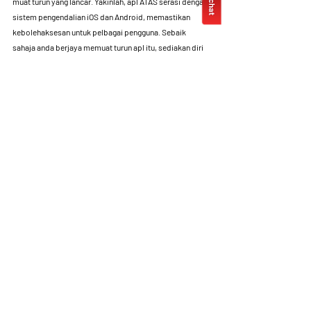
muat turun yang lancar. Yakinlah, apl ATAS serasi dengan 
sistem pengendalian iOS dan Android, memastikan 
kebolehaksesan untuk pelbagai pengguna. Sebaik 
sahaja anda berjaya memuat turun apl itu, sediakan diri 
anda untuk pengalaman permainan luar biasa yang 
menanti anda dalam alam ATAS. Bersedia untuk 
melibatkan diri dalam dunia permainan yang 
mendebarkan dan nikmati keseronokan yang 
disediakan oleh ATAS untuk anda. Bersedia, tetapkan, 
pergi, dan biarkan keseronokan terungkap!
Siaran Terkini
Lihat Semua