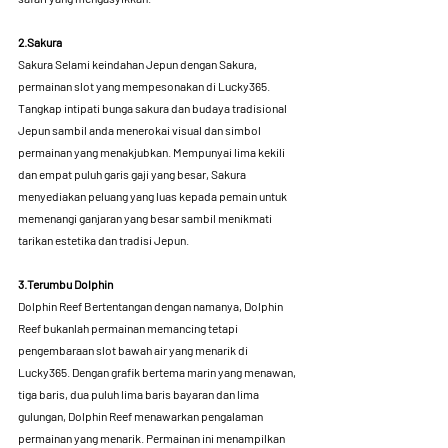
2.Sakura
Sakura Selami keindahan Jepun dengan Sakura, 
permainan slot yang mempesonakan di Lucky365. 
Tangkap intipati bunga sakura dan budaya tradisional 
Jepun sambil anda menerokai visual dan simbol 
permainan yang menakjubkan. Mempunyai lima kekili 
dan empat puluh garis gaji yang besar, Sakura 
menyediakan peluang yang luas kepada pemain untuk 
memenangi ganjaran yang besar sambil menikmati 
tarikan estetika dan tradisi Jepun.
3.Terumbu Dolphin
Dolphin Reef Bertentangan dengan namanya, Dolphin 
Reef bukanlah permainan memancing tetapi 
pengembaraan slot bawah air yang menarik di 
Lucky365. Dengan grafik bertema marin yang menawan, 
tiga baris, dua puluh lima baris bayaran dan lima 
gulungan, Dolphin Reef menawarkan pengalaman 
permainan yang menarik. Permainan ini menampilkan 