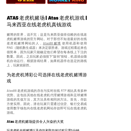
ATAS 老虎机赌场 | Atas 老虎机游戏 |
马来西亚在线老虎机真钱游戏
赌博的世界，
说不完；这是马来西亚值得信赖的在线老
虎机赌博游戏的官方网站。对于那些不知道最好的在线
老虎机赌博网站的人，
Atas88 赌博
使用机器和
使用
RNG（随机数生成器）来决定获胜者。游戏过程看起来也
很简单，因为玩家只能确定他们希望在每条线上下注的
数量。因此，之后玩家必须按下“旋转”按钮，机器就会随
机自动运行。根据游戏结果，如果机器停在选定的路线
上，玩家就获胜。
为老虎机博彩公司选择在线老虎机赌博游
戏
Atas88 老虎机游戏的存在与实时在线 RTP 相比具有多种
优势。这包括其他在线老虎机代理赌博游戏和足球赌博
游戏的充值方法，其方法具有相同的方法。首先，存款
方便实用。因此，潜在玩家只需通过信贷、银行交易或
使用数字钱包向在线老虎机网站存款即可玩在线老虎机
游戏。
Atas 老虎机赌场提供令人兴奋的大奖
玩老虎机在线赌博以及存款和取款的过程只需5分钟。