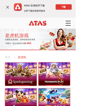
ATAS 应用程序下载
‎ 下载
立即下载应用程序版本
老虎机游戏
巨额奖金老虎机，多种游戏供您享受
与我们一起让你的生活
​更
ATAS
首页
>
老虎机